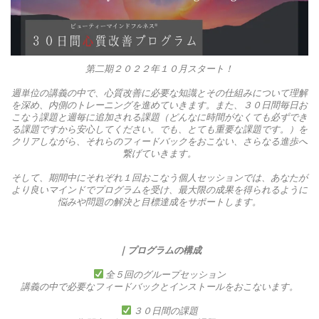
第二期２０２２年１０月スタート！
週単位の講義の中で、心質改善に必要な知識とその仕組みについて理解
を深め、内側のトレーニングを進めていきます。また、３０日間毎日お
こなう課題と週毎に追加される課題（どんなに時間がなくても必ずでき
る課題ですから安心してください。でも、とても重要な課題です。）を
クリアしながら、それらのフィードバックをおこない、さらなる進歩へ
繋げていきます。
そして、期間中にそれぞれ１回おこなう個人セッションでは、あなたが
より良いマインドでプログラムを受け、最大限の成果を得られるように
悩みや問題の解決と目標達成をサポートします。
｜プログラムの構成
全５回のグループセッション
講義の中で必要なフィードバックとインストールをおこないます。
３０日間の課題