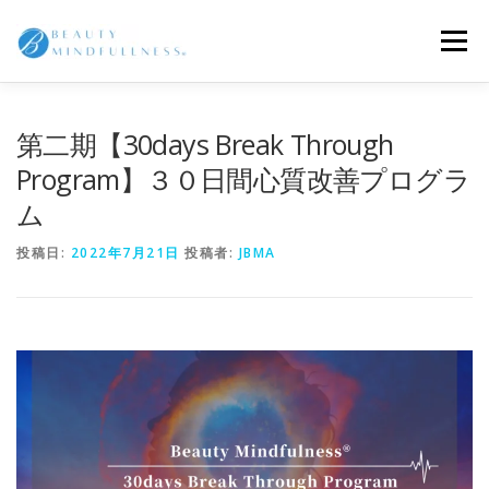
コ
ン
メニュー
テ
ン
ツ
へ
BEAUTY MINDFULNESS
協会
講座
第二期【30days Break Through
ス
キ
Program】３０日間心質改善プログラ
ッ
ム
プ
コトノハの風景
講師
受講生の声
お知らせ
投稿日:
2022年7月21日
投稿者:
JBMA
ご相談