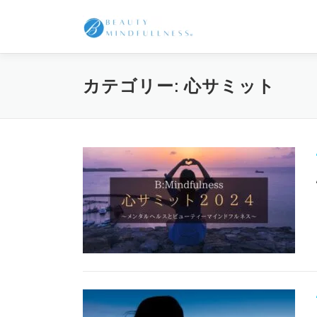
コ
ン
テ
ン
ツ
カテゴリー:
心サミット
へ
ス
キ
ッ
プ